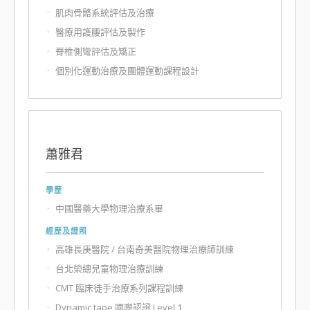
肌肉骨骼系統評估及治療
醫療用護腰評估及製作
脊椎側彎評估及矯正
個別化運動治療及團體運動課程設計
蕭雅君
學歷
中國醫藥大學物理治療系畢
經歷及證照
高雄長庚醫院 / 台南奇美醫院物理治療師訓練
台北榮總兒童物理治療訓練
CMT 臨床徒手治療系列課程訓練
Dynamic tape 國際認證 Level 1