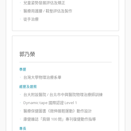
兒童姿勢發展評估及矯正
醫療用護腰 / 鞋墊評估及製作
徒手治療
郭乃榮
學歷
台灣大學物理治療系畢
經歷及證照
台大附設醫院 / 台北市中興醫院物理治療師訓練
Dynamic tape 國際認證 Level 1
醫療保健圖書《微伸展輕運動》動作設計
康健雜誌「肩頸 100 問」專刊復健動作指導
專長