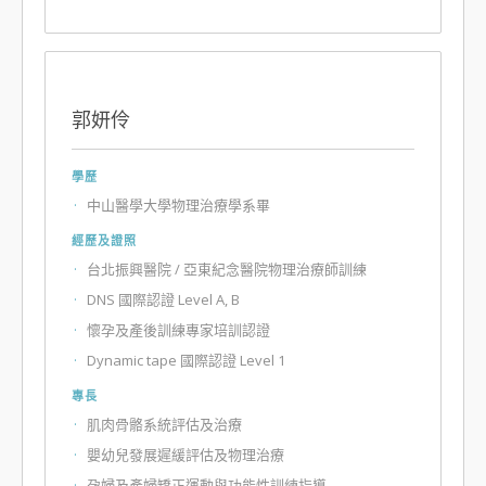
郭妍伶
學歷
中山醫學大學物理治療學系畢
經歷及證照
台北振興醫院 / 亞東紀念醫院物理治療師訓練
DNS 國際認證 Level A, B
懷孕及產後訓練專家培訓認證
Dynamic tape 國際認證 Level 1
專長
肌肉骨骼系統評估及治療
嬰幼兒發展遲緩評估及物理治療
孕婦及產婦矯正運動與功能性訓練指導