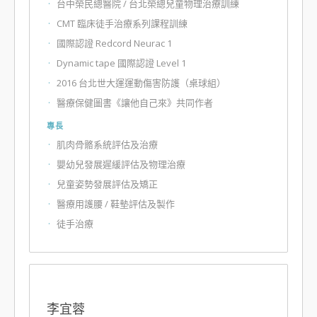
台中榮民總醫院 / 台北榮總兒童物理治療訓練
CMT 臨床徒手治療系列課程訓練
國際認證 Redcord Neurac 1
Dynamic tape 國際認證 Level 1
2016 台北世大運運動傷害防護（桌球組）
醫療保健圖書《讓他自己來》共同作者
專長
肌肉骨骼系統評估及治療
嬰幼兒發展遲緩評估及物理治療
兒童姿勢發展評估及矯正
醫療用護腰 / 鞋墊評估及製作
徒手治療
李宜蓉