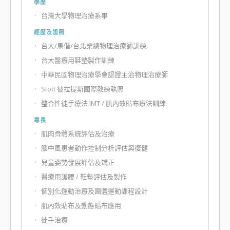
學歷
台灣大學物理治療系畢
經歷及證照
台大/馬偕/台北榮總物理治療師訓練
台大醫療用鞋墊製作訓練
中華民國物理治療學會認證主治物理治療師
Stott 彼拉提斯國際教練執照
整合性徒手療法 IMT / 肌內效貼布療法訓練
專長
肌肉骨骼系統評估及治療
腦中風患者動作控制分析評估與復健
兒童姿勢發展評估及矯正
醫療用護腰 / 鞋墊評估及製作
個別化運動治療及團體運動課程設計
肌內效貼布及動態貼布應用
徒手治療